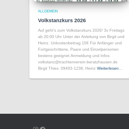
ALLGEMEIN
Volkstanzkurs 2026
Auf geht’s zum Volkstanzkurs 2026! 3x Freitags
ab 20:00 Uhr Unter der Anleitung von Birgit und
Heinz. Unkostenbeitrag 15€ Für Anfänger und
Fortgeschrittene, Paare und Einzelpersonen
bestens geeignet.Anmeldung und Infos:
volkstanz@trachtenverein-beratzhausen.de
Birgit Thies: 09493-1238, Heinz
Weiterlesen…
INSTAGRAM
FACEBOOK