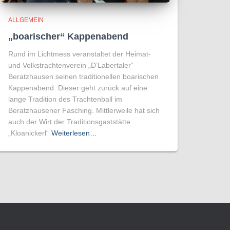
ALLGEMEIN
„boarischer“ Kappenabend
Rund im Lichtmess veranstaltet der Heimat-
und Volkstrachtenverein „D’Labertaler“
Beratzhausen seinen traditionellen boarischen
Kappenabend. Dieser geht zurück auf eine
lange Tradition des Trachtenball im
Beratzhausener Fasching. Mittlerweile hat sich
auch der Wirt der Traditionsgaststätte
„Kloanickerl“
Weiterlesen…