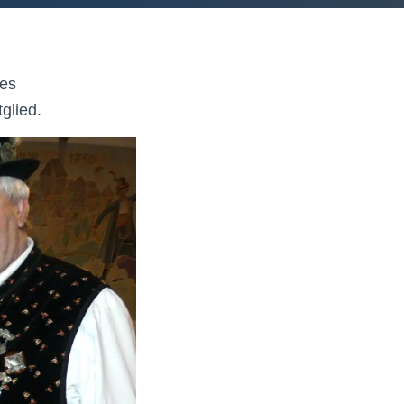
des
glied.