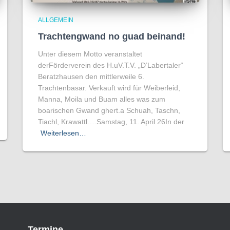
ALLGEMEIN
Trachtengwand no guad beinand!
Unter diesem Motto veranstaltet
derFörderverein des H.uV.T.V. „D’Labertaler“
Beratzhausen den mittlerweile 6.
Trachtenbasar. Verkauft wird für Weiberleid,
Manna, Moila und Buam alles was zum
boarischen Gwand ghert.a Schuah, Taschn,
Tiachl, Krawattl….Samstag, 11. April 26In der
Weiterlesen…
Termine