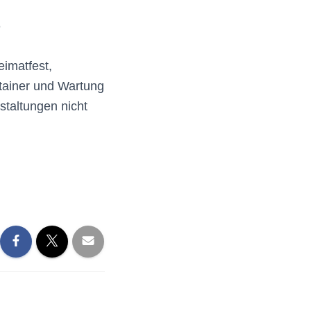
3
eimatfest,
tainer und Wartung
taltungen nicht