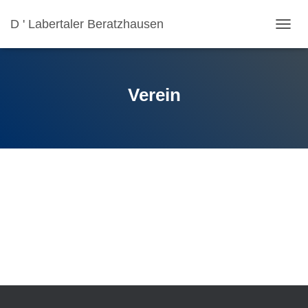
D ' Labertaler Beratzhausen
N
A
V
I
G
Verein
A
T
I
O
N
U
M
S
C
H
A
L
T
E
N