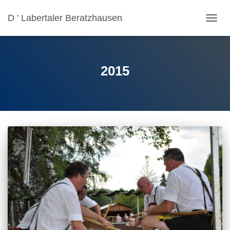
D ' Labertaler Beratzhausen
NAVIG
UMSC
2015