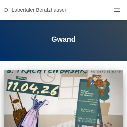
D ' Labertaler Beratzhausen
NAVIG
UMSC
Gwand