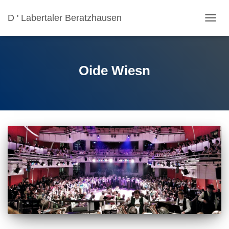
D ' Labertaler Beratzhausen
NAVIG
UMSC
Oide Wiesn