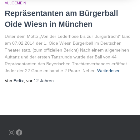
ALLGEMEIN
Repräsentanten am Bürgerball
Oide Wiesn in München
Unter dem Motto „Von der Lederhose bis zur Bürgertracht“ fand
am 07.02.2014 der 1. Oide Wiesn Bürgerball im Deutschen
Theater statt. (zum offiziellen Bericht) Nach einem allgemeinen
Auftanz und der ersten Tanzrunde wurde der Ball von 44
Repräsentanten des Bayerischen Trachtenverbandes eröffnet.
Jeder der 22 Gaue entsandte 2 Paare. Neben
Weiterlesen…
Von
Felix
, vor
12 Jahren
INSTAGRAM
FACEBOOK