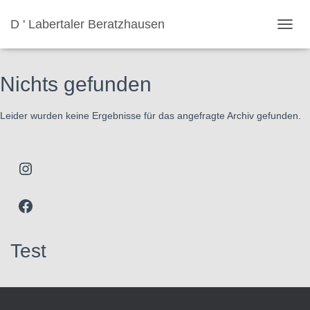
D ' Labertaler Beratzhausen
Termin Tag:
adventsingen
NAVIG
UMSC
Nichts gefunden
Leider wurden keine Ergebnisse für das angefragte Archiv gefunden.
Instagram
Facebook
Test