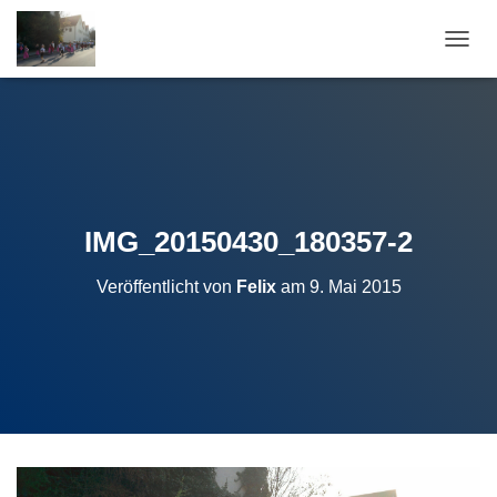
N
A
V
I
G
A
T
I
O
IMG_20150430_180357-2
N
U
Veröffentlicht von
Felix
am
9. Mai 2015
M
S
C
H
A
L
T
E
N