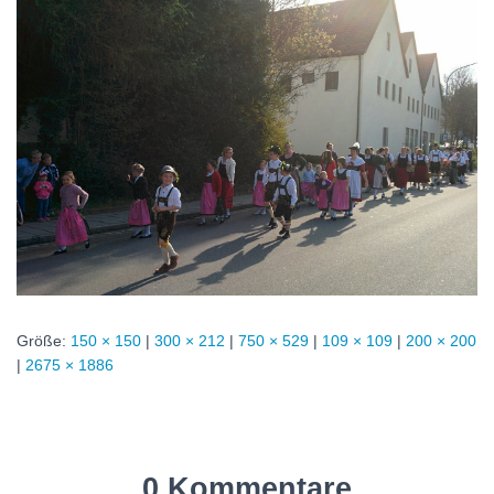
Größe:
150 × 150
|
300 × 212
|
750 × 529
|
109 × 109
|
200 × 200
|
2675 × 1886
0 Kommentare