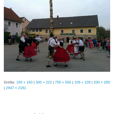
Größe:
150 × 150
|
300 × 222
|
750 × 555
|
109 × 109
|
200 × 200
|
2947 × 2181