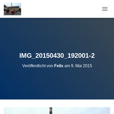
N
A
V
I
G
A
T
I
O
IMG_20150430_192001-2
N
U
Veröffentlicht von
Felix
am
9. Mai 2015
M
S
C
H
A
L
T
E
N