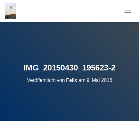
N
A
V
I
G
A
T
I
O
IMG_20150430_195623-2
N
U
Veröffentlicht von
Felix
am
9. Mai 2015
M
S
C
H
A
L
T
E
N