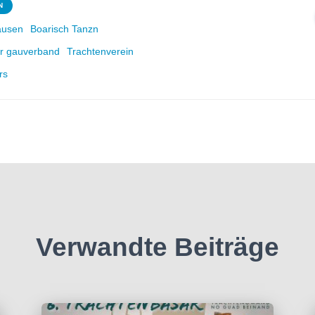
N
ausen
Boarisch Tanzn
er gauverband
Trachtenverein
rs
Verwandte Beiträge