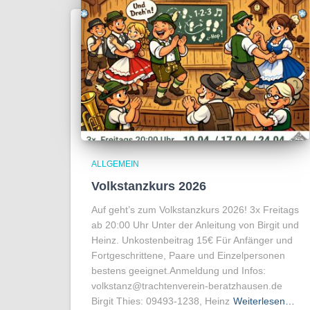
ALLGEMEIN
Volkstanzkurs 2026
Auf geht’s zum Volkstanzkurs 2026! 3x Freitags
ab 20:00 Uhr Unter der Anleitung von Birgit und
Heinz. Unkostenbeitrag 15€ Für Anfänger und
Fortgeschrittene, Paare und Einzelpersonen
bestens geeignet.Anmeldung und Infos:
volkstanz@trachtenverein-beratzhausen.de
Birgit Thies: 09493-1238, Heinz
Weiterlesen…