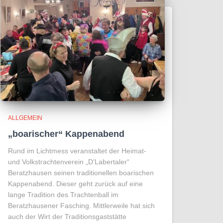
ALLGEMEIN
„boarischer“ Kappenabend
Rund im Lichtmess veranstaltet der Heimat-
und Volkstrachtenverein „D’Labertaler“
Beratzhausen seinen traditionellen boarischen
Kappenabend. Dieser geht zurück auf eine
lange Tradition des Trachtenball im
Beratzhausener Fasching. Mittlerweile hat sich
auch der Wirt der Traditionsgaststätte