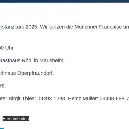
lkstanzkurs 2025. Wir tanzen die Münchner Francaise u
00 Uhr.
 Gasthaus Rödl in Mausheim,
chnaus Oberpfraundorf.
5€.
ter Birgit Thies: 09493-1238, Heinz Müller: 09498-688, 
Herunterladen